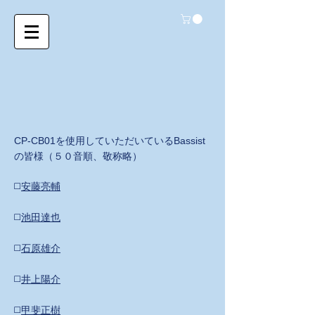
CP-CB01を使用していただいているBassist
の皆様（５０音順、敬称略）
◻️
安藤亮輔
◻️
池田達也
◻️
石原雄介
◻️
井上陽介
◻️
甲斐正樹