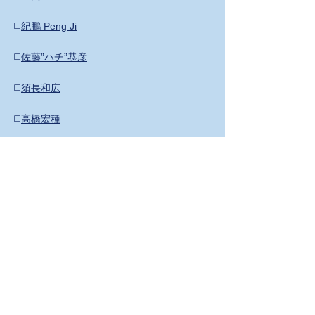
◻️
紀鵬 Peng Ji
◻️
佐藤”ハチ”恭彦
◻️
須長和広
◻️
高橋宏種
◻️
千北祐輔
◻️
中村恭士（Yasushi Nakamura）
◻️
平野なつき
(​ピックアップ比較動画）
特定商取引法に基づく表示